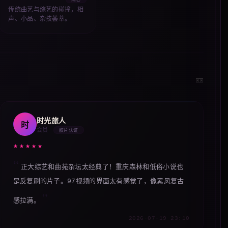
综艺
传统曲艺与综艺的碰撞，相
声、小品、杂技荟萃。
📼
时光旅人
时
会员
胶片认证
★★★★★
正大综艺和曲苑杂坛太经典了！重庆森林和低俗小说也
是反复刷的片子。97视频的界面太有感觉了，像素风复古
感拉满。
2026-07-19 23:10