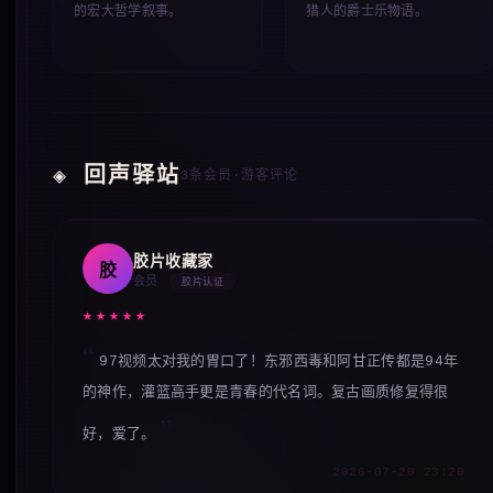
的宏大哲学叙事。
猎人的爵士乐物语。
◈ 回声驿站
3条会员·游客评论
胶片收藏家
胶
会员
胶片认证
★★★★★
97视频太对我的胃口了！东邪西毒和阿甘正传都是94年
的神作，灌篮高手更是青春的代名词。复古画质修复得很
好，爱了。
2026-07-20 23:20