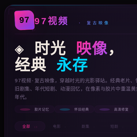
97
97视频
· 复古映像
◈
时光
映像
，
经典
永存
97视频·复古映像，穿越时光的光影驿站。经典老片、
旧剧集、年代短剧、动漫回忆，在像素与胶片中重温黄
年代。
胶片记忆
怀旧经典
高清修复
全部
电影
剧集
短剧
18
6
4
3