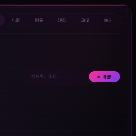
电影
剧集
短剧
动漫
综艺
⌘ 寻影