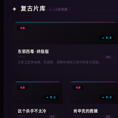
◈ 复古片库
✦
18部典藏
🎞
电影
★ 8.9
'94
东邪西毒·终极版
1994
电影
王家卫武侠经典，张国荣、梁朝伟演绎江湖中的爱与孤独。
🎞
🎞
电影
电影
★ 9.1
★ 9.3
'94
'94
这个杀手不太冷
肖申克的救赎
1994
1994
电影
电影