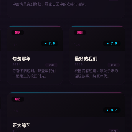
中国情景喜剧巅峰，贾家日常中的欢笑与温情。
🎬
🎬
短剧
短剧
★ 7.6
★ 7.9
'14
'16
匆匆那年
最好的我们
2014
2016
短剧
短剧
青春怀旧短剧，那些年我们
校园青春短剧，耿耿余淮的
一起走过的校园时光。
温暖故事，纯真年代。
🎭
综艺
★ 8.7
'90
正大综艺
1990