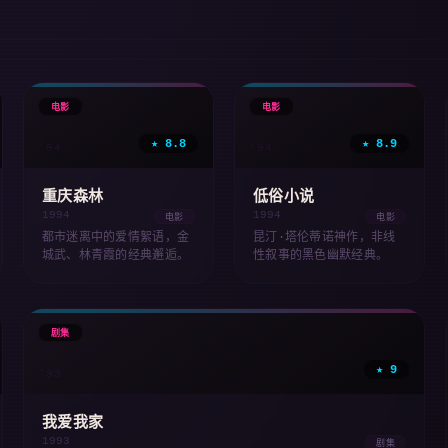
🎞
🎞
电影
电影
★ 8.8
★ 8.9
'94
'94
重庆森林
低俗小说
1994
1994
电影
电影
都市迷离中的爱情絮语，金
昆汀·塔伦蒂诺神作，非线
城武、林青霞的经典邂逅。
性叙事的黑色幽默经典。
📺
剧集
★ 9
'93
我爱我家
1993
剧集