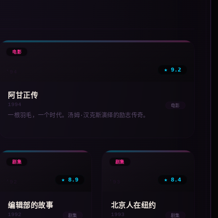
🎞
电影
★ 9.2
'94
阿甘正传
1994
电影
一根羽毛，一个时代。汤姆·汉克斯演绎的励志传奇。
📺
📺
剧集
剧集
★ 8.9
★ 8.4
'92
'93
编辑部的故事
北京人在纽约
1992
1993
剧集
剧集