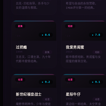
吕克·贝松执导，杀手与少
希望与自由的永恒赞歌，
女的温情与救赎。
IMDB评分第一的经典。
📺
🎬
剧集
短剧
★ 8.6
★ 7.8
'94
'14
过把瘾
我爱男闺蜜
1994
2014
剧集
短剧
王志文、江珊主演，九十年
都市情感短剧，男闺蜜与女
代都市爱情经典。
闺蜜的爆笑日常。
✨
✨
动漫
动漫
★ 9.2
★ 9.1
'95
'98
新世纪福音战士
星际牛仔
1995
1998
动漫
动漫
庵野秀明神作，少年与使徒
渡边信一郎经典，太空赏金