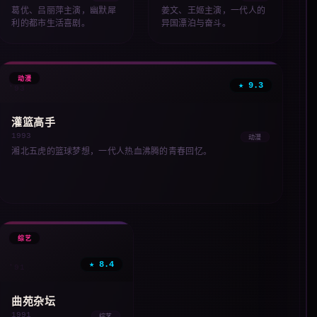
葛优、吕丽萍主演，幽默犀
姜文、王姬主演，一代人的
利的都市生活喜剧。
异国漂泊与奋斗。
✨
动漫
★ 9.3
'93
灌篮高手
1993
动漫
湘北五虎的篮球梦想，一代人热血沸腾的青春回忆。
🎭
综艺
★ 8.4
'91
曲苑杂坛
1991