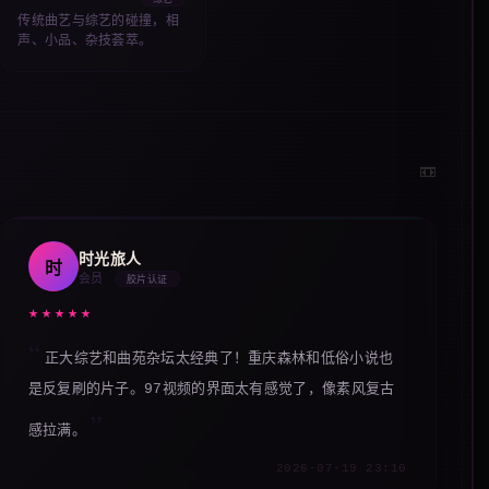
综艺
传统曲艺与综艺的碰撞，相
声、小品、杂技荟萃。
📼
时光旅人
时
会员
胶片认证
★★★★★
正大综艺和曲苑杂坛太经典了！重庆森林和低俗小说也
是反复刷的片子。97视频的界面太有感觉了，像素风复古
感拉满。
2026-07-19 23:10