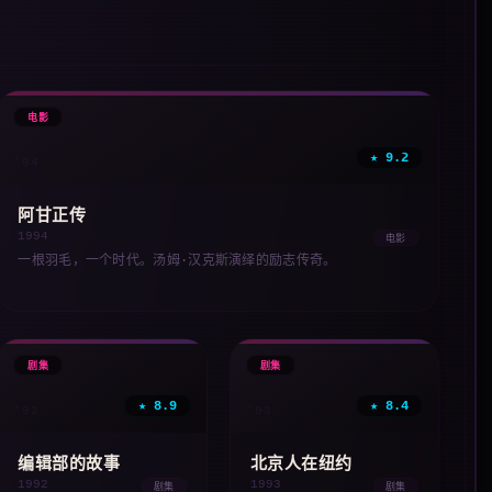
🎞
电影
★ 9.2
'94
阿甘正传
1994
电影
一根羽毛，一个时代。汤姆·汉克斯演绎的励志传奇。
📺
📺
剧集
剧集
★ 8.9
★ 8.4
'92
'93
编辑部的故事
北京人在纽约
1992
1993
剧集
剧集