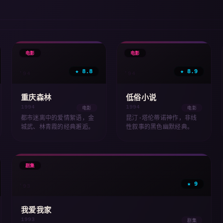
🎞
🎞
电影
电影
★ 8.8
★ 8.9
'94
'94
重庆森林
低俗小说
1994
1994
电影
电影
都市迷离中的爱情絮语，金
昆汀·塔伦蒂诺神作，非线
城武、林青霞的经典邂逅。
性叙事的黑色幽默经典。
📺
剧集
★ 9
'93
我爱我家
1993
剧集