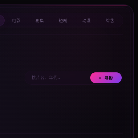
电影
剧集
短剧
动漫
综艺
⌘ 寻影