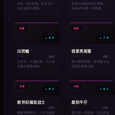
吕克·贝松执导，杀手与少
希望与自由的永恒赞歌，
女的温情与救赎。
IMDB评分第一的经典。
📺
🎬
剧集
短剧
★ 8.6
★ 7.8
'94
'14
过把瘾
我爱男闺蜜
1994
2014
剧集
短剧
王志文、江珊主演，九十年
都市情感短剧，男闺蜜与女
代都市爱情经典。
闺蜜的爆笑日常。
✨
✨
动漫
动漫
★ 9.2
★ 9.1
'95
'98
新世纪福音战士
星际牛仔
1995
1998
动漫
动漫
庵野秀明神作，少年与使徒
渡边信一郎经典，太空赏金