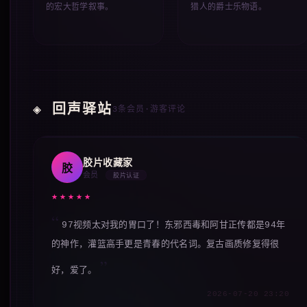
的宏大哲学叙事。
猎人的爵士乐物语。
◈ 回声驿站
3条会员·游客评论
胶片收藏家
胶
会员
胶片认证
★★★★★
97视频太对我的胃口了！东邪西毒和阿甘正传都是94年
的神作，灌篮高手更是青春的代名词。复古画质修复得很
好，爱了。
2026-07-20 23:20