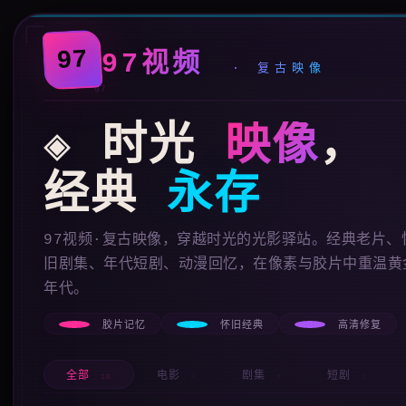
97
97视频
· 复古映像
◈
时光
映像
，
经典
永存
97视频·复古映像，穿越时光的光影驿站。经典老片、
旧剧集、年代短剧、动漫回忆，在像素与胶片中重温黄
年代。
胶片记忆
怀旧经典
高清修复
全部
电影
剧集
短剧
18
6
4
3