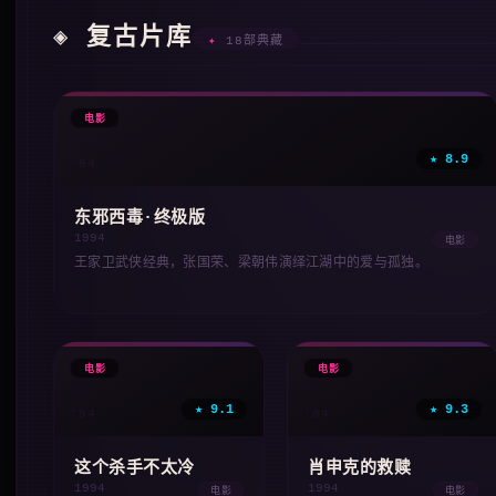
◈ 复古片库
✦
18部典藏
🎞
电影
★ 8.9
'94
东邪西毒·终极版
1994
电影
王家卫武侠经典，张国荣、梁朝伟演绎江湖中的爱与孤独。
🎞
🎞
电影
电影
★ 9.1
★ 9.3
'94
'94
这个杀手不太冷
肖申克的救赎
1994
1994
电影
电影