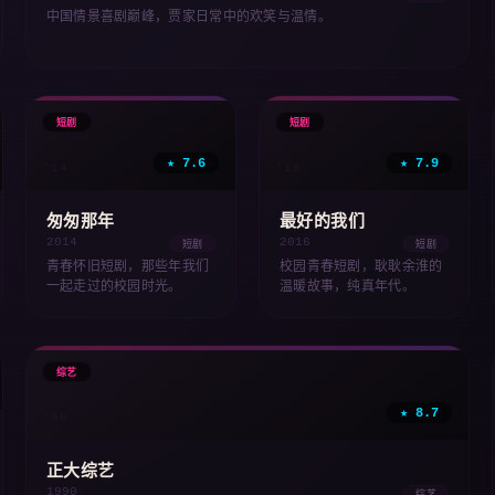
中国情景喜剧巅峰，贾家日常中的欢笑与温情。
🎬
🎬
短剧
短剧
★ 7.6
★ 7.9
'14
'16
匆匆那年
最好的我们
2014
2016
短剧
短剧
青春怀旧短剧，那些年我们
校园青春短剧，耿耿余淮的
一起走过的校园时光。
温暖故事，纯真年代。
🎭
综艺
★ 8.7
'90
正大综艺
1990